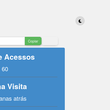
Copiar
de Acessos
60
a Visita
anas atrás