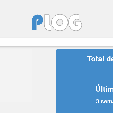
Total 
Últim
3 sem