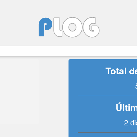
Total 
Últim
2 di