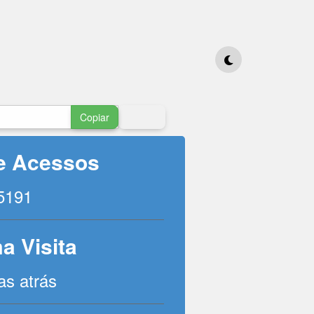
Copiar
de Acessos
5191
a Visita
as atrás