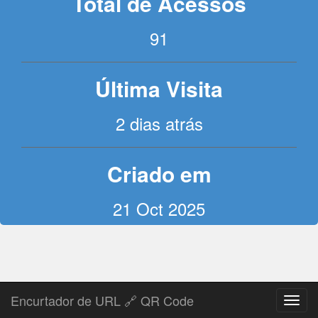
Total de Acessos
91
Última Visita
2 dias atrás
Criado em
21 Oct 2025
Encurtador de URL 🔗 QR Code
Toggl
navig