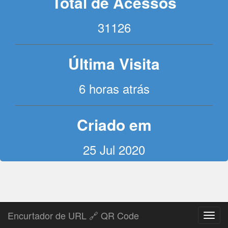
Total de Acessos
31126
Última Visita
6 horas atrás
Criado em
25 Jul 2020
Encurtador de URL 🔗 QR Code
Toggl
navig